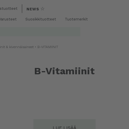
☆
stuotteet
NEWS
 Varusteet
Suosikkituotteet
Tuotemerkit
init & kivennäisaineet
• B-VITAMIINIT
B-Vitamiinit
LUE LISÄÄ