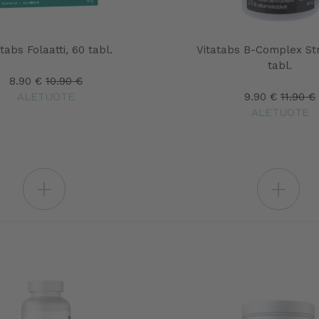
tabs Folaatti, 60 tabl.
Vitatabs B-Complex St
tabl.
8.90 €
10.90 €
ALETUOTE
9.90 €
11.90 €
ALETUOTE
+
+