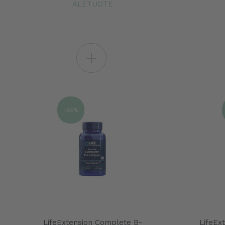
ALETUOTE
+
-20%
LifeExtension Complete B-
LifeEx