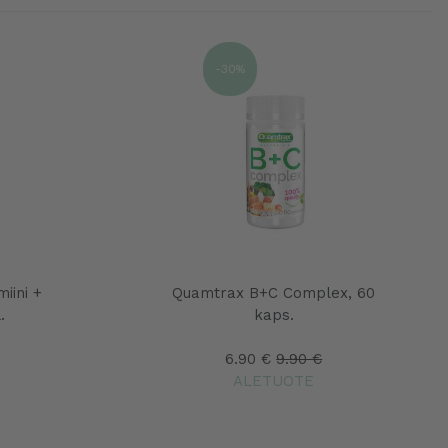
-30%
iini +
Quamtrax B+C Complex, 60
.
kaps.
6.90 €
9.90 €
ALETUOTE