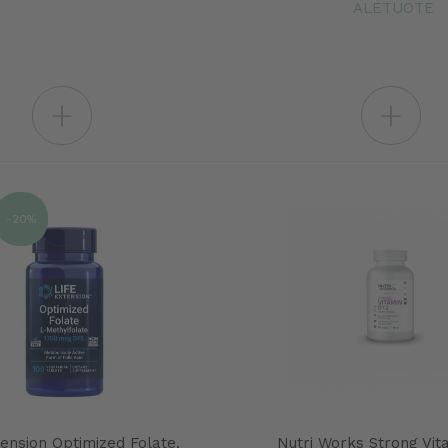
ALETUOTE
+
+
-20%
tension Optimized Folate,
Nutri Works Strong Vit