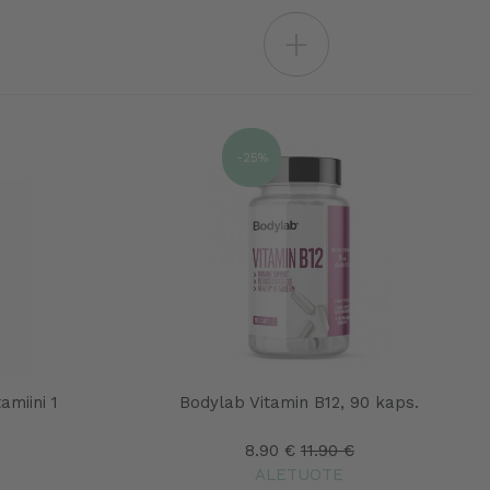
+
-25%
amiini 1
Bodylab Vitamin B12, 90 kaps.
8.90 €
11.90 €
ALETUOTE