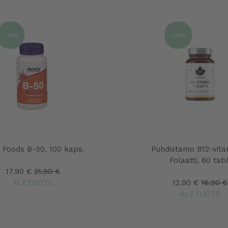
-18%
-24%
Foods B-50, 100 kaps.
Puhdistamo B12-vitam
Folaatti, 60 tabl
17.90 €
21.90 €
ALETUOTE
12.90 €
16.90 €
ALETUOTE