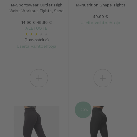
M-Sportswear Outlet High
M-Nutrition Shape Tights
Waist Workout Tights, Sand
49.90 €
14.90 €
49.90 €
Useita vaihtoehtoja
ALETUOTE
★
★
★
★
★
(1 arvostelua)
Useita vaihtoehtoja
+
+
-20%