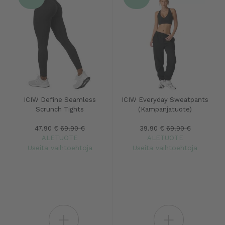
ICIW Define Seamless
ICIW Everyday Sweatpants
Scrunch Tights
(Kampanjatuote)
47.90 €
69.90 €
39.90 €
69.90 €
ALETUOTE
ALETUOTE
Useita vaihtoehtoja
Useita vaihtoehtoja
+
+