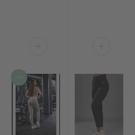
+
+
-70%