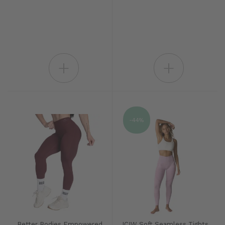
+
+
-44%
Better Bodies Empowered
ICIW Soft Seamless Tights