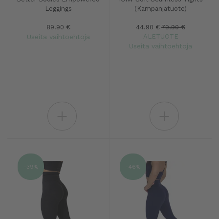
Leggings
(Kampanjatuote)
89.90 €
44.90 €
79.90 €
Useita vaihtoehtoja
ALETUOTE
Useita vaihtoehtoja
+
+
-39%
-46%