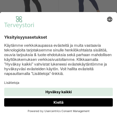
Bulkkinen Prime Shape
Bulkkinen Everyday Shape
Tights, All Black
3.0 Tights (Poistotuote), All
(Poistotuote)
Blue
39.90 €
64.90 €
34.90 €
64.90 €
ALETUOTE
ALETUOTE
Useita vaihtoehtoja
Useita vaihtoehtoja
+
+