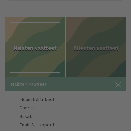
Naisten vaatteet
Miesten vaatteet
Naisten vaatteet
Housut & trikoot
Shortsit
Juomapullot
Kuntoiluvälineet
Sukat
Takit & Hupparit