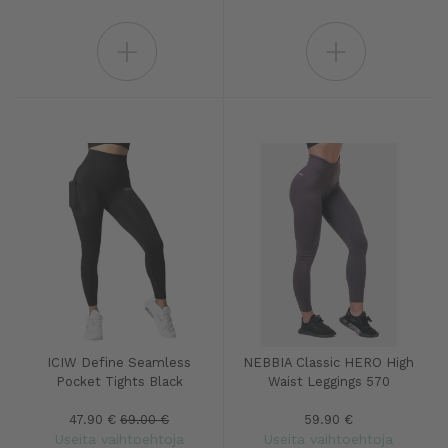
+
+
ICIW Define Seamless
NEBBIA Classic HERO High
Pocket Tights Black
Waist Leggings 570
47.90 €
69.00 €
59.90 €
Useita vaihtoehtoja
Useita vaihtoehtoja