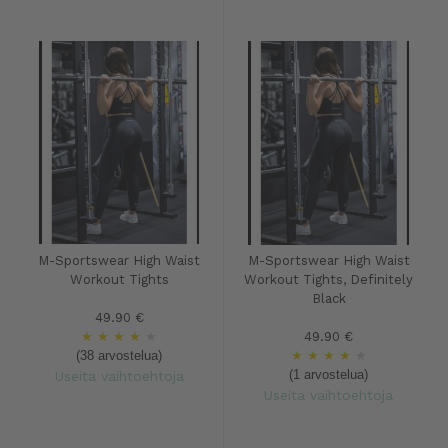
M-Sportswear High Waist
M-Sportswear High Waist
Workout Tights
Workout Tights, Definitely
Black
49.90 €
★
★
★
★
★
49.90 €
(38 arvostelua)
★
★
★
★
★
(1 arvostelua)
Useita vaihtoehtoja
Useita vaihtoehtoja