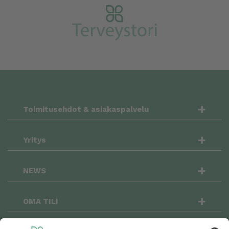
+
Toimitusehdot & asiakaspalvelu
+
Yritys
+
NEWS
+
OMA TILI
OSTOSKORI