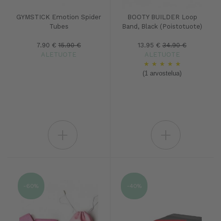
GYMSTICK Emotion Spider
BOOTY BUILDER Loop
Tubes
Band, Black (Poistotuote)
7.90 €
15.90 €
13.95 €
34.90 €
ALETUOTE
ALETUOTE
★
★
★
★
★
(1 arvostelua)
+
+
-60%
-40%