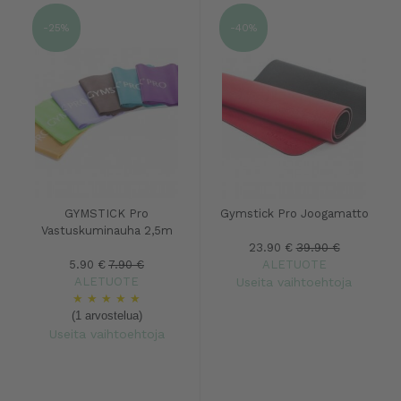
-25%
-40%
GYMSTICK Pro
Gymstick Pro Joogamatto
Vastuskuminauha 2,5m
23.90 €
39.90 €
5.90 €
7.90 €
ALETUOTE
ALETUOTE
Useita vaihtoehtoja
★
★
★
★
★
(1 arvostelua)
Useita vaihtoehtoja