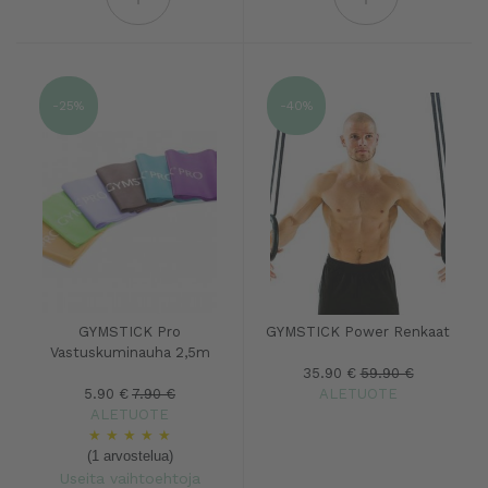
-25%
-40%
GYMSTICK Pro
GYMSTICK Power Renkaat
Vastuskuminauha 2,5m
35.90 €
59.90 €
5.90 €
7.90 €
ALETUOTE
ALETUOTE
★
★
★
★
★
(1 arvostelua)
Useita vaihtoehtoja