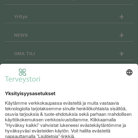
+
Yritys
+
NEWS
+
OMA TILI
OSTOSKORI
+
Terveystori.fi on sosiaalinen: seuraa meitä
Facebookissa ja Instagramissa niin pysyt
menossa mukana!