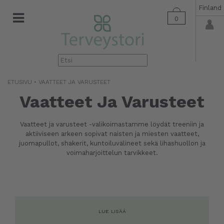
Finland
0
▼
ETUSIVU
• VAATTEET JA VARUSTEET
Vaatteet Ja Varusteet
Vaatteet ja varusteet -valikoimastamme löydät treeniin ja
aktiiviseen arkeen sopivat naisten ja miesten vaatteet,
juomapullot, shakerit, kuntoiluvälineet sekä lihashuollon ja
voimaharjoittelun tarvikkeet.
LUE LISÄÄ