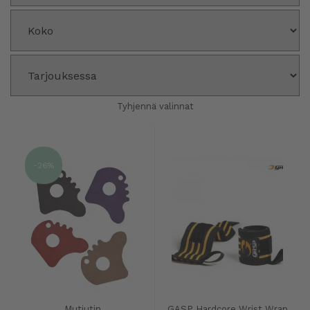
Tyhjennä valinnat
-26%
Mutjutin
GASP Hardcore Wrist Wrap