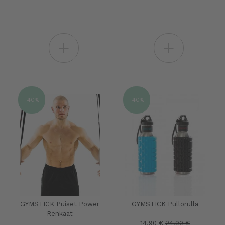
+
+
-40%
-40%
GYMSTICK Puiset Power
GYMSTICK Pullorulla
Renkaat
14.90 €
24.90 €