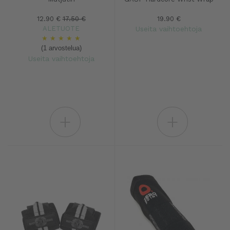
12.90 €
17.50 €
19.90 €
ALETUOTE
Useita vaihtoehtoja
★
★
★
★
★
(1 arvostelua)
Useita vaihtoehtoja
+
+