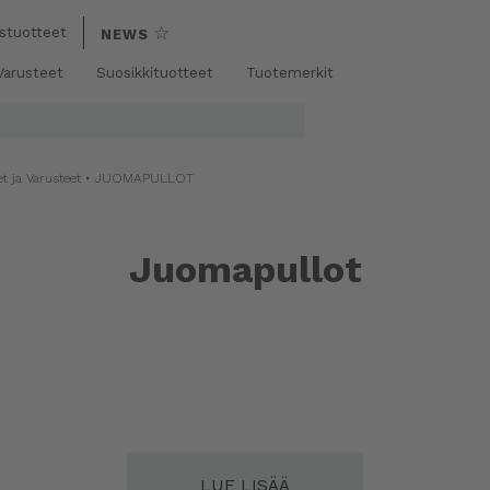
☆
stuotteet
NEWS
 Varusteet
Suosikkituotteet
Tuotemerkit
et ja Varusteet
• JUOMAPULLOT
Juomapullot
LUE LISÄÄ