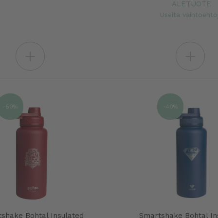
ALETUOTE
Useita vaihtoehto
+
+
-50%
-40%
shake Bohtal Insulated
Smartshake Bohtal In