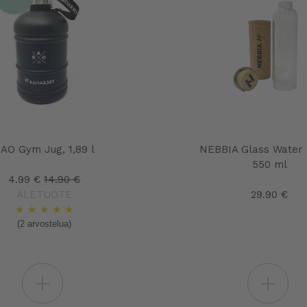
AO Gym Jug, 1,89 l
NEBBIA Glass Water 
550 ml
4.99 €
14.90 €
ALETUOTE
29.90 €
★
★
★
★
★
(2 arvostelua)
+
+