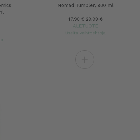
omics
Nomad Tumbler, 900 ml
ml
17.90 €
29.99 €
€
ALETUOTE
Useita vaihtoehtoja
ja
+