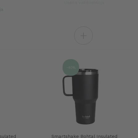
Useita vaihtoehtoja
ja
+
-40%
sulated
Smartshake Bohtal Insulated