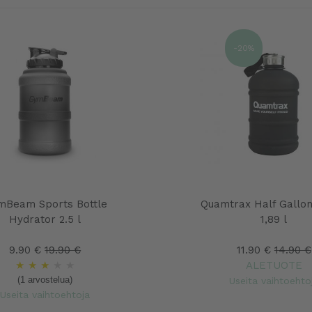
-20%
mBeam Sports Bottle
Quamtrax Half Gallon
Hydrator 2.5 l
1,89 l
9.90 €
19.90 €
11.90 €
14.90 €
★
★
★
★
★
ALETUOTE
(1 arvostelua)
Useita vaihtoehto
Useita vaihtoehtoja