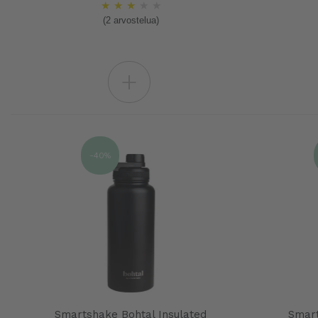
★
★
★
★
★
(2 arvostelua)
+
-40%
Smartshake Bohtal Insulated
Smart