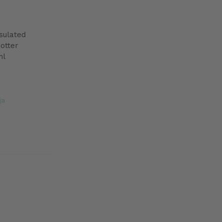
sulated
otter
ml
ja