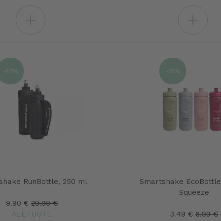
+
+
-67%
-50%
shake RunBottle, 250 ml
Smartshake EcoBottle
Squeeze
9.90 €
29.90 €
ALETUOTE
3.49 €
6.99 €