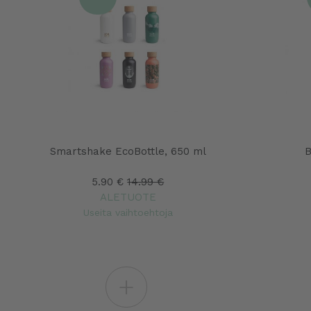
Smartshake EcoBottle, 650 ml
B
5.90 €
14.99 €
ALETUOTE
Useita vaihtoehtoja
+