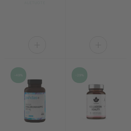
ALETUOTE
+
+
-49%
-29%