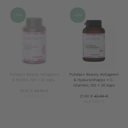
-33%
-49%
Puhdas+ Beauty Kollageeni
Puhdas+ Beauty Kollageeni
& Biotiini, 120 + 30 kaps.
& Hyaluronihappo + C-
vitamiini, 120 + 30 kaps
19.90 €
29.90 €
ALETUOTE
21.90 €
42.90 €
ALETUOTE