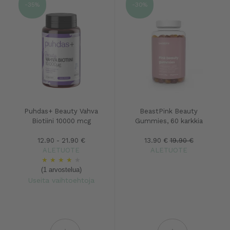
-35%
-30%
Puhdas+ Beauty Vahva
BeastPink Beauty
Biotiini 10000 mcg
Gummies, 60 karkkia
12.90 - 21.90 €
13.90 €
19.90 €
ALETUOTE
ALETUOTE
★
★
★
★
★
(1 arvostelua)
Useita vaihtoehtoja