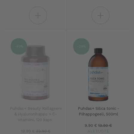
+
+
-40%
-29%
Puhdas+ Beauty Kollageeni
Puhdas+ Silica tonic -
& Hyaluronihappo + C-
Piihappogeeli, 500ml
vitamiini, 120 kaps.
9.90 €
13.90 €
19.90 €
32.90 €
ALETUOTE