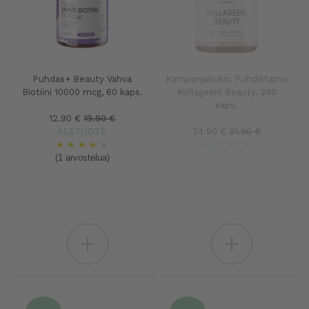
Puhdas+ Beauty Vahva
Kampanjakoko: Puhdistamo
Biotiini 10000 mcg, 60 kaps.
Kollageeni Beauty, 240
kaps.
12.90 €
19.90 €
ALETUOTE
24.90 €
31.90 €
★
★
★
★
★
ALETUOTE
(1 arvostelua)
+
+