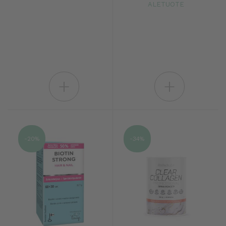
ALETUOTE
+
+
-20%
-34%