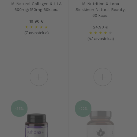
M-Natural Collagen & HLA
M-Nutrition X Ilona
600mg/150mg 60kaps.
Siekkinen Natural Beauty,
60 kaps.
19.90 €
★
★
★
★
★
24.90 €
(7 arvostelua)
★
★
★
★
★
(57 arvostelua)
+
+
-35%
-22%