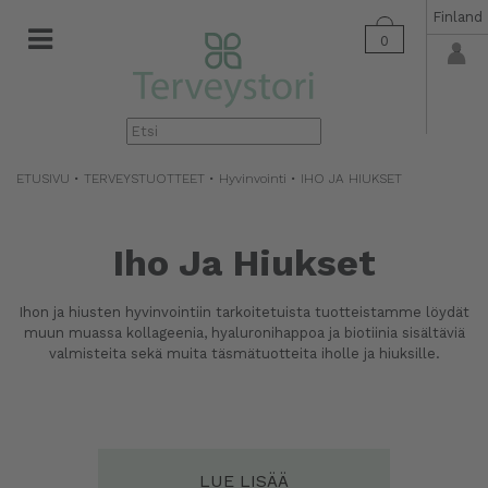
Finland
0
▼
ETUSIVU
•
TERVEYSTUOTTEET
•
Hyvinvointi
• IHO JA HIUKSET
Iho Ja Hiukset
Ihon ja hiusten hyvinvointiin tarkoitetuista tuotteistamme löydät
muun muassa kollageenia, hyaluronihappoa ja biotiinia sisältäviä
valmisteita sekä muita täsmätuotteita iholle ja hiuksille.
LUE LISÄÄ