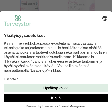
Puhdas+ Beauty Sinkki &
Puhdas+ Beauty Kollageeni
Biotiini + Pii, 60 kaps.
& Biotiini, 120 kaps.
11.90 €
23.90 €
17.90 €
27.90 €
ALETUOTE
ALETUOTE
+
+