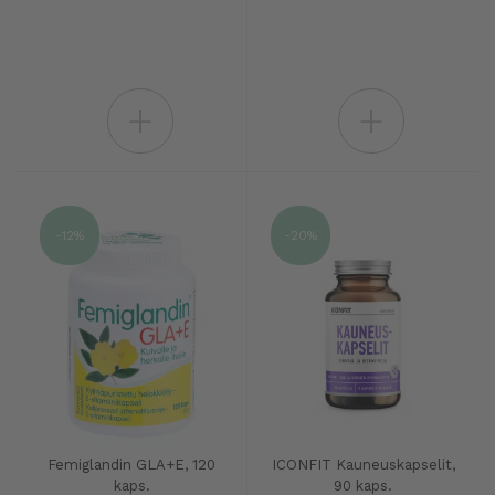
+
+
-12%
-20%
Femiglandin GLA+E, 120
ICONFIT Kauneuskapselit,
kaps.
90 kaps.