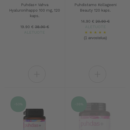
Puhdas+ Vahva
Puhdistamo Kollageeni
Hyaluronihappo 100 mg, 120
Beauty 120 kaps.
kaps.
14.90 €
20.90 €
19.90 €
38.90 €
ALETUOTE
ALETUOTE
★
★
★
★
★
(1 arvostelua)
+
+
-50%
-36%