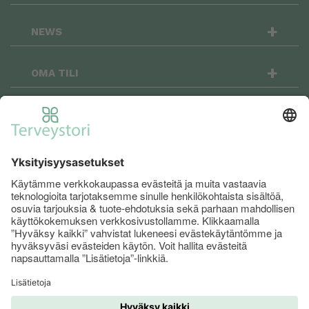
+
NEWS
+
OMA TILI
OSTOSKORI
+
Terveystori.fi on sosiaalinen: seuraa meitä
Facebookissa ja Instagramissa niin pysyt
menossa mukana!