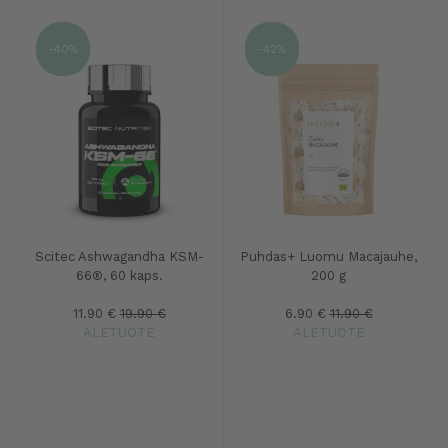
-40%
-42%
Scitec Ashwagandha KSM-
Puhdas+ Luomu Macajauhe,
66®, 60 kaps.
200 g
11.90 €
19.90 €
6.90 €
11.90 €
ALETUOTE
ALETUOTE