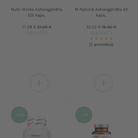
Nutri Works Ashwagandha,
M-Natural Ashwagandha 60
120 kaps.
kaps.
17.59 €
21.99 €
13.52 €
16.90 €
ALETUOTE
ALETUOTE
★
★
★
★
★
(2 arvostelua)
+
+
-29%
-20%