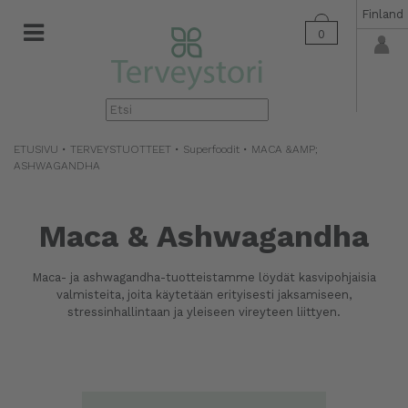
Finland
0
▼
ETUSIVU
•
TERVEYSTUOTTEET
•
Superfoodit
• MACA &AMP;
ASHWAGANDHA
Maca & Ashwagandha
Maca- ja ashwagandha-tuotteistamme löydät kasvipohjaisia
valmisteita, joita käytetään erityisesti jaksamiseen,
stressinhallintaan ja yleiseen vireyteen liittyen.