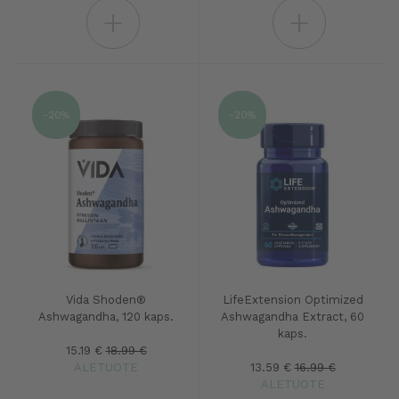
+
+
-20%
-20%
Vida Shoden®
LifeExtension Optimized
Ashwagandha, 120 kaps.
Ashwagandha Extract, 60
kaps.
15.19 €
18.99 €
ALETUOTE
13.59 €
16.99 €
ALETUOTE