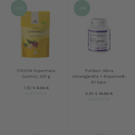
-20%
-34%
FOODIN Supermaca
Puhdas+ Vahva
(luomu), 200 g
Ashwagandha + Bioperine®,
60 kaps.
7.92 €
9.90 €
ALETUOTE
9.90 €
14.90 €
ALETUOTE