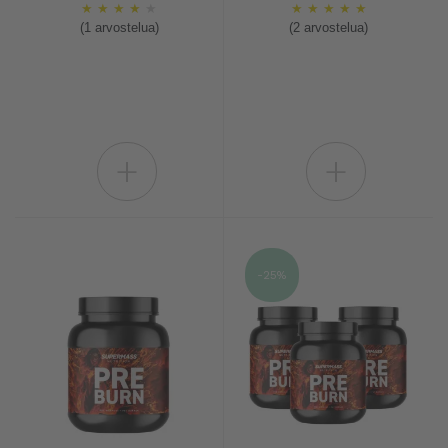
★
★
★
★
★
★
★
★
★
★
(1 arvostelua)
(2 arvostelua)
+
+
-25%