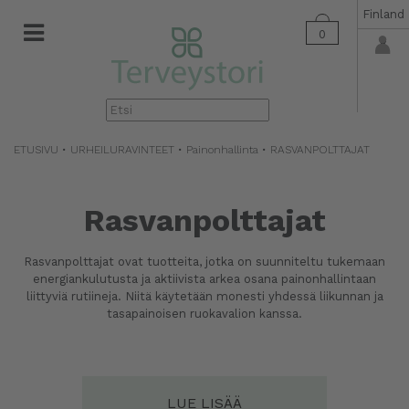
Finland
0
▼
ETUSIVU
•
URHEILURAVINTEET
•
Painonhallinta
• RASVANPOLTTAJAT
Rasvanpolttajat
Rasvanpolttajat ovat tuotteita, jotka on suunniteltu tukemaan
energiankulutusta ja aktiivista arkea osana painonhallintaan
liittyviä rutiineja. Niitä käytetään monesti yhdessä liikunnan ja
tasapainoisen ruokavalion kanssa.
LUE LISÄÄ