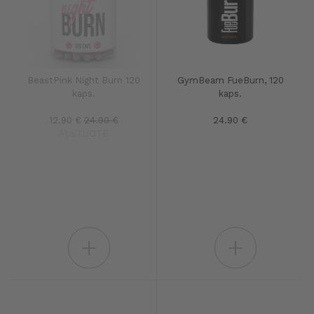
BeastPink Night Burn 120
GymBeam FueBurn, 120
kaps.
kaps.
12.90 €
24.90 €
24.90 €
ALETUOTE
+
+