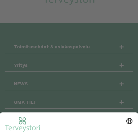
+
Toimitusehdot & asiakaspalvelu
+
Yritys
+
NEWS
+
OMA TILI
OSTOSKORI
+