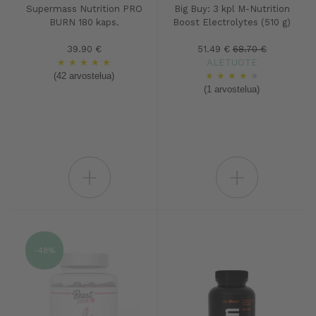
Supermass Nutrition PRO
Big Buy: 3 kpl M-Nutrition
BURN 180 kaps.
Boost Electrolytes (510 g)
39.90 €
51.49 €
68.70 €
★
★
★
★
★
ALETUOTE
(42 arvostelua)
★
★
★
★
★
(1 arvostelua)
+
+
-48%