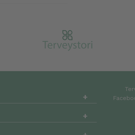
Ter
+
Faceboo
+