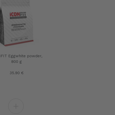
FIT Eggwhite powder,
800 g
35.90 €
+