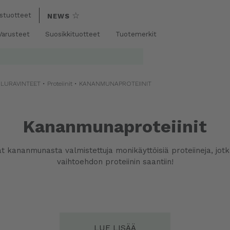
☆
stuotteet
NEWS
 Varusteet
Suosikkituotteet
Tuotemerkit
ILURAVINTEET
•
Proteiinit
• KANANMUNAPROTEIINIT
Kananmunaproteiinit
t kananmunasta valmistettuja monikäyttöisiä proteiineja, jot
vaihtoehdon proteiinin saantiin!
LUE LISÄÄ