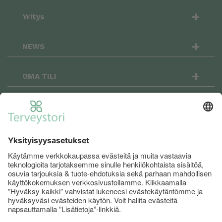
+
Yritys
+
NEWS
+
OMA TILI
OSTOSKORI
+
Terveystori.fi on sosiaalinen: seuraa meitä
Facebookissa ja Instagramissa niin pysyt
menossa mukana!