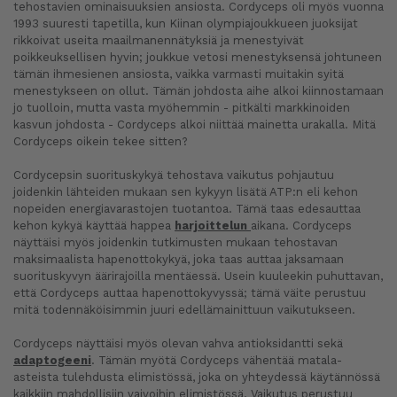
tehostavien ominaisuuksien ansiosta. Cordyceps oli myös vuonna
1993 suuresti tapetilla, kun Kiinan olympiajoukkueen juoksijat
rikkoivat useita maailmanennätyksiä ja menestyivät
poikkeuksellisen hyvin; joukkue vetosi menestyksensä johtuneen
tämän ihmesienen ansiosta, vaikka varmasti muitakin syitä
menestykseen on ollut. Tämän johdosta aihe alkoi kiinnostamaan
jo tuolloin, mutta vasta myöhemmin - pitkälti markkinoiden
kasvun johdosta - Cordyceps alkoi niittää mainetta urakalla. Mitä
Cordyceps oikein tekee sitten?
Cordycepsin suorituskykyä tehostava vaikutus pohjautuu
joidenkin lähteiden mukaan sen kykyyn lisätä ATP:n eli kehon
nopeiden energiavarastojen tuotantoa. Tämä taas edesauttaa
kehon kykyä käyttää happea
harjoittelun
aikana. Cordyceps
näyttäisi myös joidenkin tutkimusten mukaan tehostavan
maksimaalista hapenottokykyä, joka taas auttaa jaksamaan
suorituskyvyn äärirajoilla mentäessä. Usein kuuleekin puhuttavan,
että Cordyceps auttaa hapenottokyvyssä; tämä väite perustuu
mitä todennäköisimmin juuri edellämainittuun vaikutukseen.
Cordyceps näyttäisi myös olevan vahva antioksidantti sekä
adaptogeeni
. Tämän myötä Cordyceps vähentää matala-
asteista tulehdusta elimistössä, joka on yhteydessä käytännössä
kaikkiin mahdollisiin vaivoihin elimistössä. Vaikutus perustuu