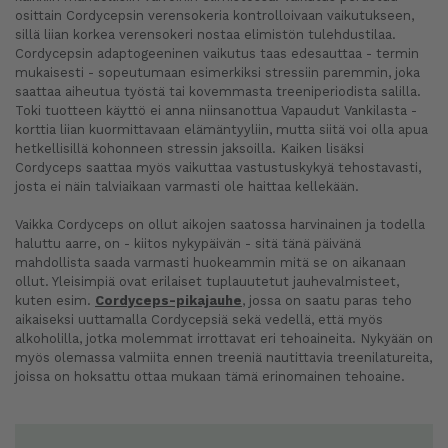
osittain Cordycepsin verensokeria kontrolloivaan vaikutukseen,
sillä liian korkea verensokeri nostaa elimistön tulehdustilaa.
Cordycepsin adaptogeeninen vaikutus taas edesauttaa - termin
mukaisesti - sopeutumaan esimerkiksi stressiin paremmin, joka
saattaa aiheutua työstä tai kovemmasta treeniperiodista salilla.
Toki tuotteen käyttö ei anna niinsanottua Vapaudut Vankilasta -
korttia liian kuormittavaan elämäntyyliin, mutta siitä voi olla apua
hetkellisillä kohonneen stressin jaksoilla. Kaiken lisäksi
Cordyceps saattaa myös vaikuttaa vastustuskykyä tehostavasti,
josta ei näin talviaikaan varmasti ole haittaa kellekään.
Vaikka Cordyceps on ollut aikojen saatossa harvinainen ja todella
haluttu aarre, on - kiitos nykypäivän - sitä tänä päivänä
mahdollista saada varmasti huokeammin mitä se on aikanaan
ollut. Yleisimpiä ovat erilaiset tuplauutetut jauhevalmisteet,
kuten esim.
Cordyceps-pikajauhe
, jossa on saatu paras teho
aikaiseksi uuttamalla Cordycepsiä sekä vedellä, että myös
alkoholilla, jotka molemmat irrottavat eri tehoaineita. Nykyään on
myös olemassa valmiita ennen treeniä nautittavia treenilatureita,
joissa on hoksattu ottaa mukaan tämä erinomainen tehoaine.