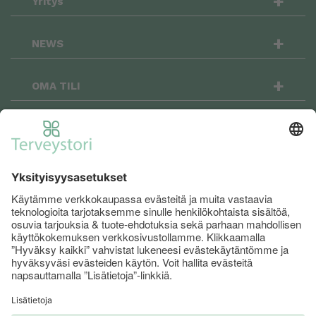
+
Yritys
+
NEWS
+
OMA TILI
OSTOSKORI
+
Terveystori.fi on sosiaalinen: seuraa meitä
Facebookissa ja Instagramissa niin pysyt
menossa mukana!