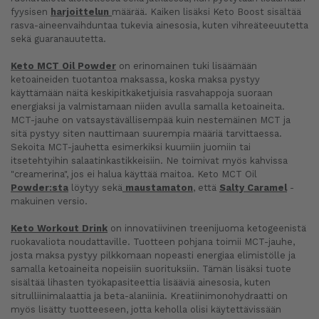
fyysisen
harjoittelun
määrää. Kaiken lisäksi Keto Boost sisältää
rasva-aineenvaihduntaa tukevia ainesosia, kuten vihreäteeuutetta
sekä guaranauutetta.
Keto MCT Oil Powder
on erinomainen tuki lisäämään
ketoaineiden tuotantoa maksassa, koska maksa pystyy
käyttämään näitä keskipitkäketjuisia rasvahappoja suoraan
energiaksi ja valmistamaan niiden avulla samalla ketoaineita.
MCT-jauhe on vatsaystävällisempää kuin nestemäinen MCT ja
sitä pystyy siten nauttimaan suurempia määriä tarvittaessa.
Sekoita MCT-jauhetta esimerkiksi kuumiin juomiin tai
itsetehtyihin salaatinkastikkeisiin. Ne toimivat myös kahvissa
"creamerina", jos ei halua käyttää maitoa. Keto MCT Oil
Powder:sta
löytyy sekä
maustamaton
, että
Salty Caramel
-
makuinen versio.
Keto Workout Drink
on innovatiivinen treenijuoma ketogeenistä
ruokavaliota noudattaville. Tuotteen pohjana toimii MCT-jauhe,
josta maksa pystyy pilkkomaan nopeasti energiaa elimistölle ja
samalla ketoaineita nopeisiin suorituksiin. Tämän lisäksi tuote
sisältää lihasten työkapasiteettia lisääviä ainesosia, kuten
sitrulliinimalaattia ja beta-alaniinia. Kreatiinimonohydraatti on
myös lisätty tuotteeseen, jotta keholla olisi käytettävissään