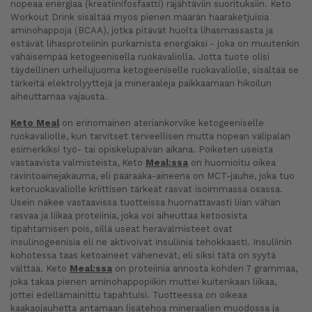
nopeaa energiaa (kreatiinifosfaatti) räjähtäviin suorituksiin. Keto
Workout Drink sisältää myös pienen määrän haaraketjuisia
aminohappoja (BCAA), jotka pitävät huolta lihasmassasta ja
estävät lihasproteiinin purkamista energiaksi - joka on muutenkin
vähäisempää ketogeenisella ruokavaliolla. Jotta tuote olisi
täydellinen urheilujuoma ketogeeniselle ruokavaliolle, sisältää se
tärkeitä elektrolyyttejä ja mineraaleja paikkaamaan hikoilun
aiheuttamaa vajausta.
Keto Meal
on erinomainen ateriankorvike ketogeeniselle
ruokavaliolle, kun tarvitset terveellisen mutta nopean välipalan
esimerkiksi työ- tai opiskelupäivän aikana. Poiketen useista
vastaavista valmisteista, Keto
Meal:ssa
on huomioitu oikea
ravintoainejakauma, eli pääraaka-aineena on MCT-jauhe, joka tuo
ketoruokavaliolle kriittisen tärkeät rasvat isoimmassa osassa.
Usein näkee vastaavissa tuotteissa huomattavasti liian vähän
rasvaa ja liikaa proteiinia, joka voi aiheuttaa ketoosista
tipahtamisen pois, sillä useat heravalmisteet ovat
insulinogeenisia eli ne aktivoivat insuliinia tehokkaasti. Insuliinin
kohotessa taas ketoaineet vähenevät, eli siksi tätä on syytä
välttää. Keto
Meal:ssa
on proteiinia annosta kohden 7 grammaa,
joka takaa pienen aminohappopiikin muttei kuitenkaan liikaa,
jottei edellämainittu tapahtuisi. Tuotteessa on oikeaa
kaakaojauhetta antamaan lisätehoa mineraalien muodossa ja