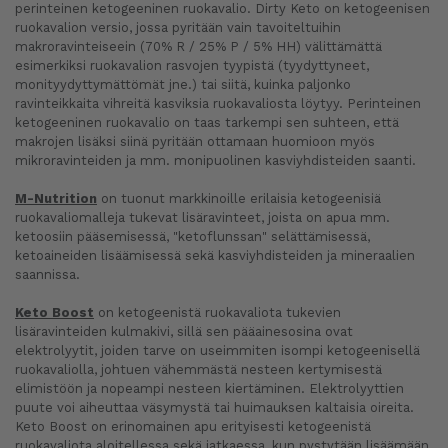
perinteinen ketogeeninen ruokavalio. Dirty Keto on ketogeenisen
ruokavalion versio, jossa pyritään vain tavoiteltuihin
makroravinteiseein (70% R / 25% P / 5% HH) välittämättä
esimerkiksi ruokavalion rasvojen tyypistä (tyydyttyneet,
monityydyttymättömät jne.) tai siitä, kuinka paljonko
ravinteikkaita vihreitä kasviksia ruokavaliosta löytyy. Perinteinen
ketogeeninen ruokavalio on taas tarkempi sen suhteen, että
makrojen lisäksi siinä pyritään ottamaan huomioon myös
mikroravinteiden ja mm. monipuolinen kasviyhdisteiden saanti.
M-Nutrition
on tuonut markkinoille erilaisia ketogeenisiä
ruokavaliomalleja tukevat lisäravinteet, joista on apua mm.
ketoosiin pääsemisessä, "ketoflunssan" selättämisessä,
ketoaineiden lisäämisessä sekä kasviyhdisteiden ja mineraalien
saannissa.
Keto Boost
on ketogeenistä ruokavaliota tukevien
lisäravinteiden kulmakivi, sillä sen pääainesosina ovat
elektrolyytit, joiden tarve on useimmiten isompi ketogeenisellä
ruokavaliolla, johtuen vähemmästä nesteen kertymisestä
elimistöön ja nopeampi nesteen kiertäminen. Elektrolyyttien
puute voi aiheuttaa väsymystä tai huimauksen kaltaisia oireita.
Keto Boost on erinomainen apu erityisesti ketogeenistä
ruokavaliota aloitellessa sekä jatkaessa, kun pystytään lisäämään