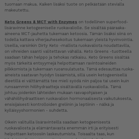
tuomaan makua. Kaiken lisäksi tuote on pelkästään stevialla
makeutettu.
Keto Greens & MCT with Enzymes
on todellinen superfood-
lisäravinne ketogeeniselle ruokavaliolle. Se sisältää pääraaka-
aineena MCT-jauhetta tukemaan ketoosia. Tämän lisäksi siinä on
todella kattava viherjauhesekoitus tukemaan yleistä hyvinvointia.
Useilla, varsinkin Dirty Keto -mallista ruokavaliota noudattavilla,
on vihreiden saanti valitettavan vähällä. Keto Greens -tuotteella
saadaan tähän helppo ja tehokas ratkaisu. Keto Greens sisältää
myös tärkeitä entsyymejä helpottamaan ravintoaineiden
pilkkomista ja tukemaan ruoansulatusta. Tämä edesauttaa ruoka-
aineista saatavan hyödyn lisäämistä, sillä usein ketogeenisellä
dieetillä ei välttämättä tee mieli syödä niin paljoa tai usein kuin
runsaammin hiilihydraatteja sisältävällä ruokavaliolla. Tämä
johtuu joidenkin lähteiden mukaan rasvapohjaisen ja
vähähiilihydraattisen ruokavalion hormonaalisesta vaikutuksesta,
ensisijaisesti kontrolloiden greliinin ja leptiinin - nälkä ja
kylläisyyshormonien - suhdetta.
Oikein valituilla lisäravinteilla saadaan ketogeenisestä
ruokavaliosta ja elämäntavasta enemmän irti ja erityisesti
helpottaen ketoosiin laskeutumista. Toisaalta taas, kun