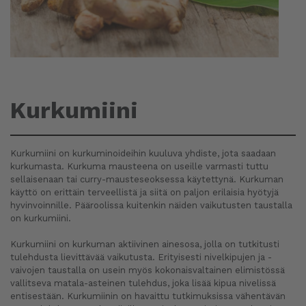
Kurkumiini
Kurkumiini on kurkuminoideihin kuuluva yhdiste, jota saadaan
kurkumasta. Kurkuma mausteena on useille varmasti tuttu
sellaisenaan tai curry-mausteseoksessa käytettynä. Kurkuman
käyttö on erittäin terveellistä ja siitä on paljon erilaisia hyötyjä
hyvinvoinnille. Pääroolissa kuitenkin näiden vaikutusten taustalla
on kurkumiini.
Kurkumiini on kurkuman aktiivinen ainesosa, jolla on tutkitusti
tulehdusta lievittävää vaikutusta. Erityisesti nivelkipujen ja -
vaivojen taustalla on usein myös kokonaisvaltainen elimistössä
vallitseva matala-asteinen tulehdus, joka lisää kipua nivelissä
entisestään. Kurkumiinin on havaittu tutkimuksissa vähentävän