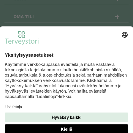
+
OMA TILI
OSTOSKORI
+
Terveystori.fi on sosiaalinen: seuraa meitä
Facebookissa ja Instagramissa niin pysyt
menossa mukana!