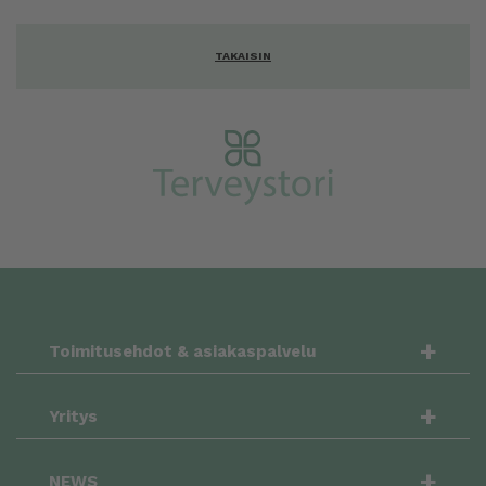
TAKAISIN
+
Toimitusehdot & asiakaspalvelu
+
Yritys
+
NEWS