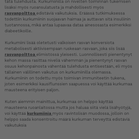
tätä tulehdusta. Kurkumiinilla on nivelten toiminnan tukemisen
lisäksi myös ruoansulatusta ja mahdollisesti myös
rasvanpolttoa
edistäviä vaikutuksia. Eräässä tutkimuksessa
todettiin kurkumiinin suojaavan haimaa ja auttavan sitä insuliinin
tuotannossa, mikä antaa lupaavaa dataa ainesosasta esimerkiksi
diabeetikoille.
Kurkumiini lisää oletetusti valkoisen rasvan konversiota
metabolisesti aktiivisempaan ruskeaan rasvaan, joka siis lisää
rasvanpolttoa
elimistössä yleisesti. Luonnollisesti pienentynyt
kehon massa rasittaa niveliä vähemmän ja pienentynyt rasvan
osuus kehonpainosta vähentää tulehdusta entisestään, eli myös
tällainen välillinen vaikutus on kurkumiinilla olemassa.
Kurkumiinin on todettu myös toimivan immuniteetin tukena,
joten esimerkiksi kausiflunssien saapuessa voi käyttää kurkumaa
mausteena erityisen paljon.
Kuten aiemmin mainittua, kurkumaa on helppo käyttää
mausteena ruoanlaitossa mutta jos haluaa siitä vielä lisähyötyjä,
voi käyttää
kurkumiinia
myös ravintolisän muodossa, jolloin on
helppo saada konsentroitu määrä kurkuman terveyttä edistäviä
vaikutuksia