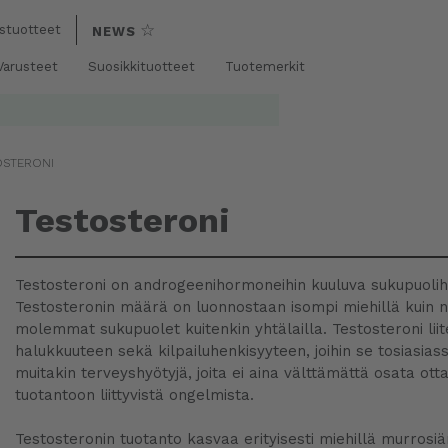
☆
stuotteet
NEWS
 Varusteet
Suosikkituotteet
Tuotemerkit
OSTERONI
Testosteroni
Testosteroni on androgeenihormoneihin kuuluva sukupuolihorm
Testosteronin määrä on luonnostaan isompi miehillä kuin na
molemmat sukupuolet kuitenkin yhtälailla. Testosteroni lii
halukkuuteen sekä kilpailuhenkisyyteen, joihin se tosiasia
muitakin terveyshyötyjä, joita ei aina välttämättä osata o
tuotantoon liittyvistä ongelmista.
Testosteronin tuotanto kasvaa erityisesti miehillä murrosiä