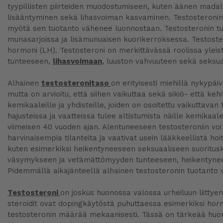
tyypillisten piirteiden muodostumiseen, kuten äänen mada
lisääntyminen sekä lihasvoiman kasvaminen. Testosteronin 
myötä sen tuotanto vähenee luonnostaan. Testosteronin tuot
munasarjoissa ja lisämunuaisen kuorikerroksessa. Testoster
hormoni (LH). Testosteroni on merkittävässä roolissa yleist
tunteeseen,
lihasvoimaan
, luuston vahvuuteen sekä seksua
Alhainen
testosteronitaso
on erityisesti miehillä nykypä
mutta on arvioitu, että siihen vaikuttaa sekä sikiö- että keh
kemikaaleille ja yhdisteille, joiden on osoitettu vaikuttava
hajusteissa ja vaatteissa tulee altistumista näille kemikaal
viimeisen 40 vuoden ajan. Alentuneeseen testosteroniin voi
harvinaisempia tilanteita ja vaativat usein lääkkeellistä ho
kuten esimerkiksi heikentyneeseen seksuaaliseen suoritus
väsymykseen ja vetämättömyyden tunteeseen, heikentynees
Pidemmällä aikajänteellä alhainen testosteronin tuotanto v
Testosteroni
on joskus huonossa valossa urheiluun liittye
steroidit ovat dopingkäytöstä puhuttaessa esimerkiksi horm
testosteronin määrää mekaanisesti. Tässä on tärkeää h