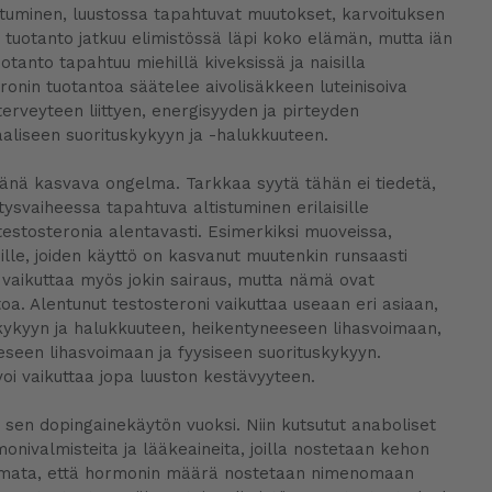
ltuminen, luustossa tapahtuvat muutokset, karvoituksen
tuotanto jatkuu elimistössä läpi koko elämän, mutta iän
anto tapahtuu miehillä kiveksissä ja naisilla
onin tuotantoa säätelee aivolisäkkeen luteinisoiva
erveyteen liittyen, energisyyden ja pirteyden
aliseen suorituskykyyn ja -halukkuuteen.
ivänä kasvava ongelma. Tarkkaa syytä tähän ei tiedetä,
itysvaiheessa tapahtuva altistuminen erilaisille
n testosteronia alentavasti. Esimerkiksi muoveissa,
eille, joiden käyttö on kasvanut muutenkin runsaasti
 vaikuttaa myös jokin sairaus, mutta nämä ovat
itoa. Alentunut testosteroni vaikuttaa useaan eri asiaan,
kykyyn ja halukkuuteen, heikentyneeseen lihasvoimaan,
een lihasvoimaan ja fyysiseen suorituskykyyn.
oi vaikuttaa jopa luuston kestävyyteen.
n sen dopingainekäytön vuoksi. Niin kutsutut anaboliset
onivalmisteita ja lääkeaineita, joilla nostetaan kehon
uomata, että hormonin määrä nostetaan nimenomaan