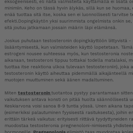
eksogeenisesti, eli näitä valmisteita käyttämällä ei lisätä
minimiin. Keho on tässä hyvin älykäs, sillä kun se huomaa, 
enää tuottaa sitä itse, koska sen ei luonnollisesti tarvitse 
efekti.Dopingkäytön yksi suurimmista ongelmista onkin se, 
sitä joutuu jatkamaan jossain määrin läpi elämänsä.
Joskus puhutaan testosteronin dopingkäyttöön liittyvistä - 
lisääntymisestä, kun valmisteiden käyttö lopetetaan. Tämä j
estrogeni nousee suhteessa myös, kun testosteronia nostet
aikanaan, testosteroni tippuu tottakai todella matalaksi, m
tuottaa itse reaktiona ulkoa tulevaan testosteroniin), joka 
testosteronin käyttö aiheuttaa pidemmällä aikajänteellä 
muotojen muuttuminen sekä äänen madaltuminen.
Miten
testosteronin
tuotantoa pystyy parantamaan sitten 
vaikutuksen antava konsti on pitää huolta säännöllisestä u
Keskiarvona voisi sanoa 8-9 tuntia yössä. Unen aikana tapah
(esimerkiksi palautuminen fyysisestä rasituksesta), joihin e
erittäin tärkeä vaikutus: erityisesti riittävä tyydyttyneiden 
muodostaa testosteronia pregnenoloni-nimisestä yhdisteestä
hormoneille.
Pregnenolonia
elimistö taas muodostaa koles