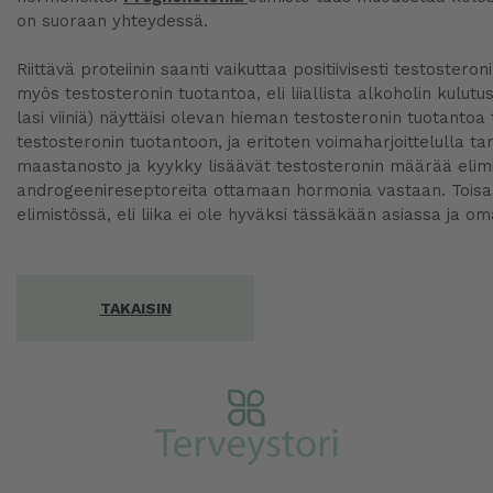
on suoraan yhteydessä.
Riittävä proteiinin saanti vaikuttaa positiivisesti testoste
myös testosteronin tuotantoa, eli liiallista alkoholin kulu
lasi viiniä) näyttäisi olevan hieman testosteronin tuotantoa
testosteronin tuotantoon, ja eritoten voimaharjoittelulla ta
maastanosto ja kyykky lisäävät testosteronin määrää elimis
androgeenireseptoreita ottamaan hormonia vastaan. Toisaal
elimistössä, eli liika ei ole hyväksi tässäkään asiassa ja 
TAKAISIN