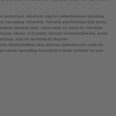
ronin tuotantoon. Alkoholin käytön vähentäminen tehostaa
tusta kannattaa vähentää. Pienellä alkoholimäärällä (esim.
 tukeva vaikutus taas. Liikunnalla on myös iso merkitys
rkkaan ottaen. Erityisesti raskaat moninivelliikkeet, kuten
tössä, sillä ne herkistävät lihasten
ta liikaharjoittelu taas alentaa testosteronin määrää
omaa kehoa kannattaa kuunnella treenin suhteen tarkoin.