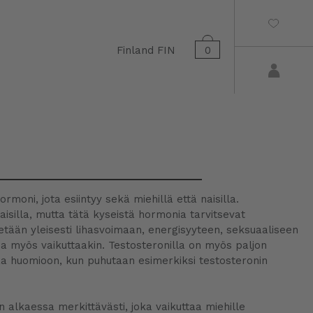
Finland
FIN
0
oni, jota esiintyy sekä miehillä että naisilla.
isilla, mutta tätä kyseistä hormonia tarvitsevat
tetään yleisesti lihasvoimaan, energisyyteen, seksuaaliseen
ssa myös vaikuttaakin. Testosteronilla on myös paljon
ttaa huomioon, kun puhutaan esimerkiksi testosteronin
n alkaessa merkittävästi, joka vaikuttaa miehille