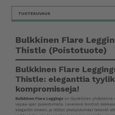
TUOTEKUVAUS
Bulkkinen Flare Leggin
Thistle (Poistotuote)
Bulkkinen Flare Leggings
Thistle: eleganttia tyyli
kompromisseja!
Bulkkinen Flare Leggings
on täydellinen yhdistelmä s
vapaa-ajan pukeutumista. Levenevä bootcut-leikkaus
elegantin ilmeen, ja hillityt yksityiskohdat tekevät si