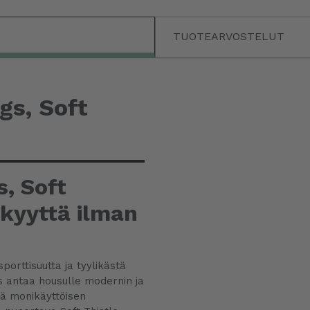
TUOTEARVOSTELUT
gs, Soft
, Soft
kkyyttä ilman
porttisuutta ja tyylikästä
 antaa housulle modernin ja
itä monikäyttöisen