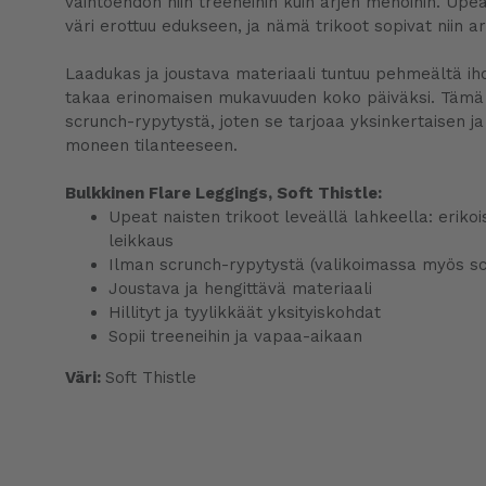
vaihtoehdon niin treeneihin kuin arjen menoihin. Upea
väri erottuu edukseen, ja nämä trikoot sopivat niin ar
Laadukas ja joustava materiaali tuntuu pehmeältä iho
takaa erinomaisen mukavuuden koko päiväksi. Tämä m
scrunch-rypytystä, joten se tarjoaa yksinkertaisen ja 
moneen tilanteeseen.
Bulkkinen Flare Leggings, Soft Thistle:
Upeat naisten trikoot leveällä lahkeella: eriko
leikkaus
Ilman scrunch-rypytystä (valikoimassa myös sc
Joustava ja hengittävä materiaali
Hillityt ja tyylikkäät yksityiskohdat
Sopii treeneihin ja vapaa-aikaan
Väri:
Soft Thistle