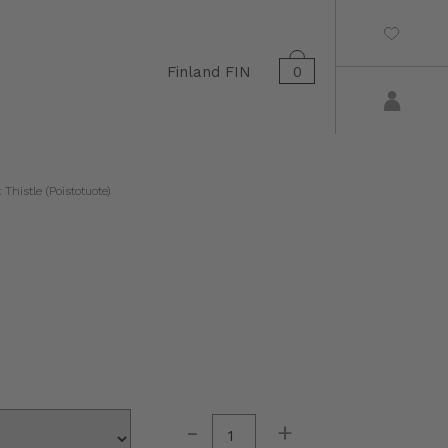
Finland
FIN
0
Thistle (Poistotuote)
-
+