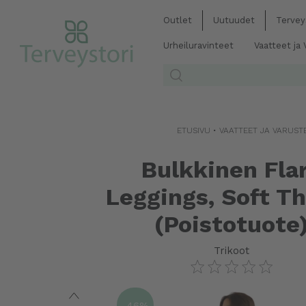
Outlet
Uutuudet
Tervey
Urheiluravinteet
Vaatteet ja
ETUSIVU
•
VAATTEET JA VARUST
Bulkkinen Fla
Leggings, Soft Th
(Poistotuote
Trikoot
-46%