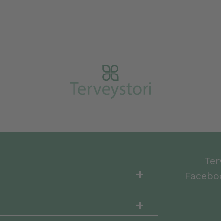
Ter
+
Faceboo
+