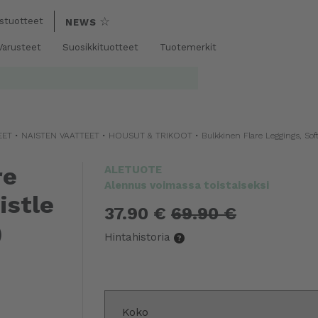
☆
stuotteet
NEWS
 Varusteet
Suosikkituotteet
Tuotemerkit
EET
•
NAISTEN VAATTEET
•
HOUSUT & TRIKOOT
•
Bulkkinen Flare Leggings, Soft 
re
ALETUOTE
Alennus voimassa toistaiseksi
istle
37.90 €
69.90 €
)
Hintahistoria