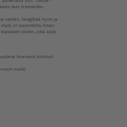
 punertava Soft Thistle -
keen kuin treeniinkin.
a vasten, hengittää hyvin ja
alli on suunniteltu ilman
klassisen lookin, joka sopii
isuutena levenevä bootcut-
runch-malli)