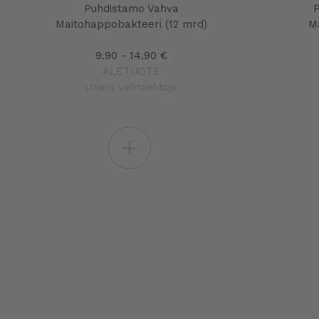
Puhdistamo Vahva
P
Maitohappobakteeri (12 mrd)
M
9.90 - 14.90 €
ALETUOTE
Useita vaihtoehtoja
+