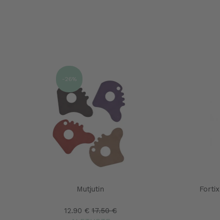
-26%
Mutjutin
Forti
12.90 €
17.50 €