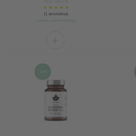
ALETUOTE
★
★
★
★
★
(1 arvostelua)
Useita vaihtoehtoja
+
-25%