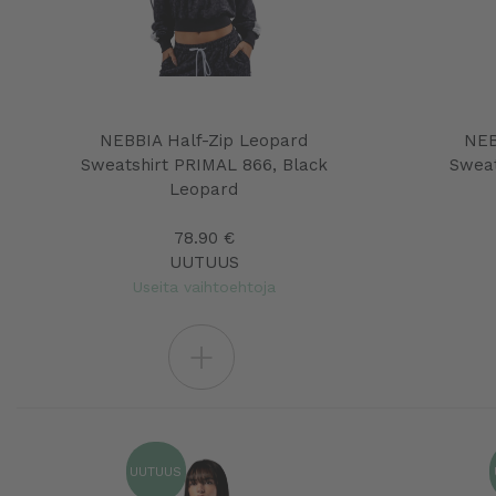
NEBBIA Half-Zip Leopard
NEB
Sweatshirt PRIMAL 866, Black
Sweat
Leopard
78.90 €
UUTUUS
Useita vaihtoehtoja
+
UUTUUS