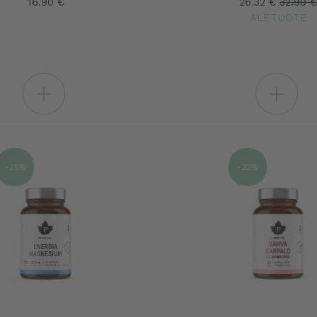
16.90 €
26.32 €
32.90 
ALETUOTE
+
+
-25%
-22%