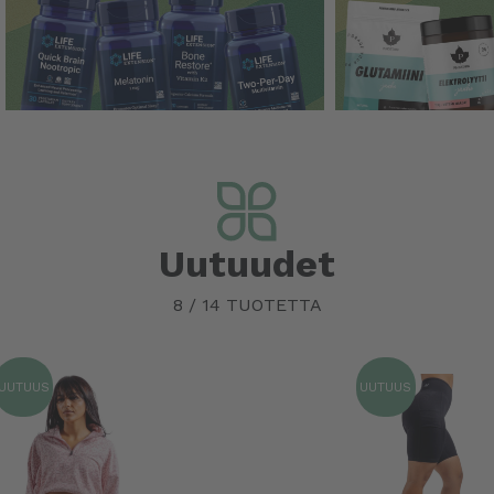
Uutuudet
8
/
14
TUOTETTA
UUTUUS
UUTUUS