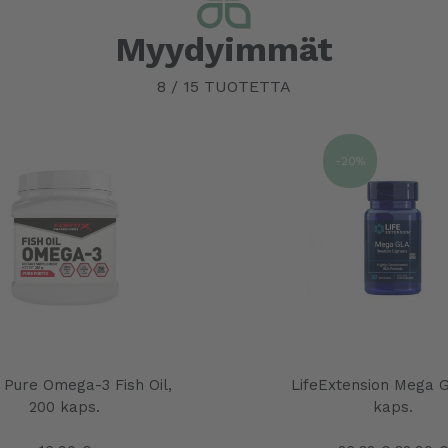
Myydyimmät
8
/
15
TUOTETTA
-20%
x Pure Omega-3 Fish Oil,
LifeExtension Mega 
200 kaps.
kaps.