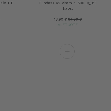
alo + D-
Puhdas+ K2-vitamiini 500 µg, 60
kaps.
€
18.90 €
34.90 €
ALETUOTE
+