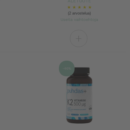
€
ALETUOTE
★
★
★
★
★
(2 arvostelua)
Useita vaihtoehtoja
+
-46%