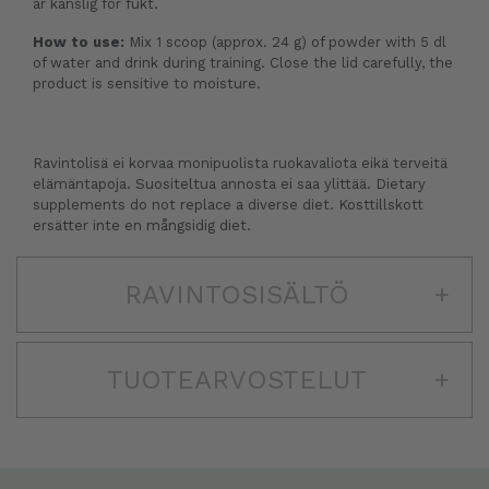
är känslig för fukt.
How to use:
Mix 1 scoop (approx. 24 g) of powder with 5 dl
of water and drink during training. Close the lid carefully, the
product is sensitive to moisture.
Ravintolisä ei korvaa monipuolista ruokavaliota eikä terveitä
elämäntapoja. Suositeltua annosta ei saa ylittää. Dietary
supplements do not replace a diverse diet. Kosttillskott
ersätter inte en mångsidig diet.
RAVINTOSISÄLTÖ
+
TUOTEARVOSTELUT
+