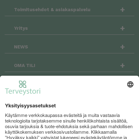
+
Toimitusehdot & asiakaspalvelu
+
Yritys
+
NEWS
+
OMA TILI
OSTOSKORI
+
Terveystori.fi on sosiaalinen: seuraa meitä
Facebookissa ja Instagramissa niin pysyt
menossa mukana!