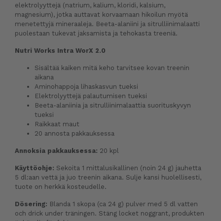
elektrolyyttejä (natrium, kalium, kloridi, kalsium,
magnesium), jotka auttavat korvaamaan hikoilun myötä
menetettyjä mineraaleja. Beeta-alaniini ja sitrulliinimalaatti
puolestaan tukevat jaksamista ja tehokasta treeniä.
Nutri Works Intra WorX 2.0
Sisältää kaiken mitä keho tarvitsee kovan treenin
aikana
Aminohappoja lihaskasvun tueksi
Elektrolyyttejä palautumisen tueksi
Beeta-alaniinia ja sitrulliinimalaattia suorituskyvyn
tueksi
Raikkaat maut
20 annosta pakkauksessa
Annoksia pakkauksessa:
20 kpl
Käyttöohje:
Sekoita 1 mittalusikallinen (noin 24 g) jauhetta
5 dl:aan vettä ja juo treenin aikana. Sulje kansi huolellisesti,
tuote on herkkä kosteudelle.
Dösering:
Blanda 1 skopa (ca 24 g) pulver med 5 dl vatten
och drick under träningen. Stäng locket noggrant, produkten